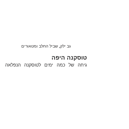
גב ילק, שביל החלב ומטאורים
טוסקנה היפה
גיחה של כמה ימים לטוסקנה הנפלאה 
בסתיו הניבה שלל תמונות והיכרות מעמיקה 
עם אזור ואל ד'אורצ'ה היפיפה. שילוב 
מושלם של נופים קסומים, אוכל טעים 
ואוירה כפרית רגועה. מת כבר לחזור 
לשם...