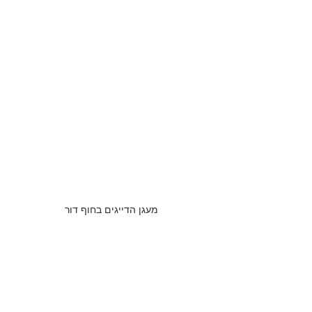
מעגן הדייגים בחוף דור