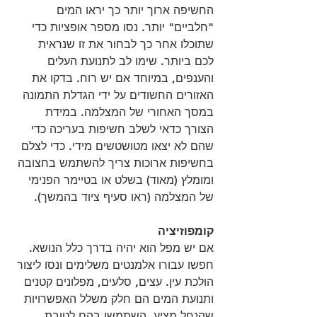
החשיפה ארוך יותר כך יראו המים 
"חלביים" יותר. נסו מספר אופציות כדי 
שתוכלו אחר כך לבחור את זו שנראית 
לכם ביותר. שימו לב לתנועת העלים 
והענפים, במיוחד אם יש רוח. בדקו את 
האזורים החשודים על ידי הגדלת התמונה 
במסך האחורי של המצלמה. במידת 
הצורך כדאי לשלב חשיפות בעריכה כדי 
שהם לא יצאו מטושטשים מידי. כדי לצלם 
בחשיפות ארוכות צריך להשתמש בחצובה 
ומומלץ (מאוד) בשלט או בטיימר הפנימי 
של המצלמה (ראו סעיף ציוד בהמשך).
קומפוזיציה
אם יש מפל הוא יהיה בדרך כלל הנושא. 
חפשו עבורו אלמנטים משלימים ונסו ליצור 
הולכת עין. עצים, סלעים, מפלונים קטנים 
ותנועת המים הם חלק משלל האפשרויות 
שהנחל מציע. השתמשו בהם לטובת 